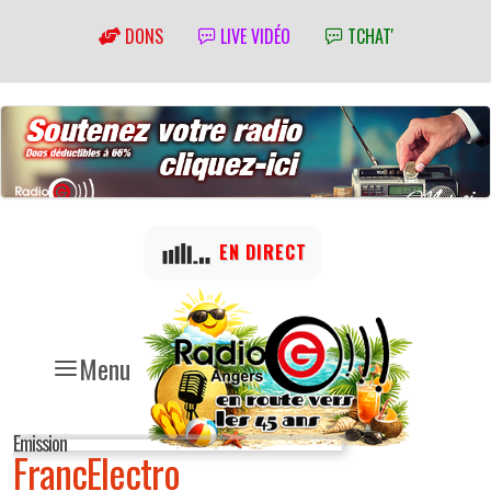
DONS
LIVE VIDÉO
TCHAT'
EN DIRECT
Menu
Emission
FrancElectro