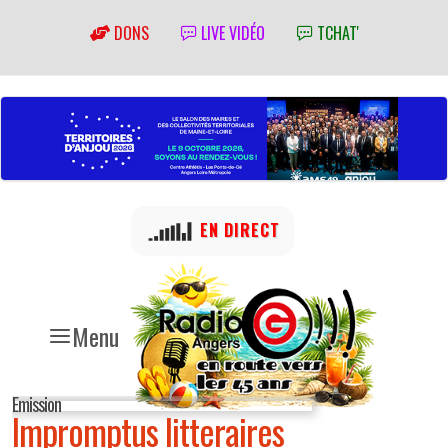
DONS
LIVE VIDÉO
TCHAT'
EN DIRECT
Menu
Emission
Impromptus litteraires