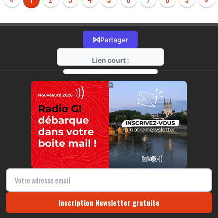
⋈
Partager
Lien court :
https://radio-g.fr?r59
⧉
Inscription Newsletter gratuite