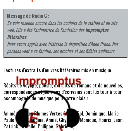
Message de Radio G :
Sa voix résonne encore dans les couloirs de la station et du site
web. Elle a été l'animatrice de l'émission des
impromptus
littéraires
.
Nous avons appris avec tristesse la disparition d'Anne Prono. Nos
pensées vont à sa famille, ses proches et ses fidèles auditeurs.
Lectures d'extraits d'œuvres littéraires mis en musique.
Récits de voyage, poésie, extraits de romans et de nouvelles,
correspondances et journaux d’écrivains sont lus tour à tour,
accompagnés de musique pour votre plaisir !
Animée par Les Plumes Vertes (
Anne, Pol, Dominique, Marie-
Paule, Ivan, Claudine, Annie, Ghyslaine, Monique, Houria, Jean,
Patrick, Armelle, Philippe, Gabrielle
)