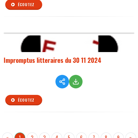
ÉCOUTEZ
Impromptus litteraires du 30 11 2024
ÉCOUTEZ
«
1
2
3
4
5
6
7
8
9
»