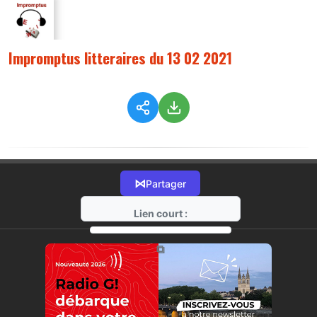
Impromptus litteraires du 13 02 2021
⋈
Partager
Lien court :
https://radio-g.fr?3840
⧉