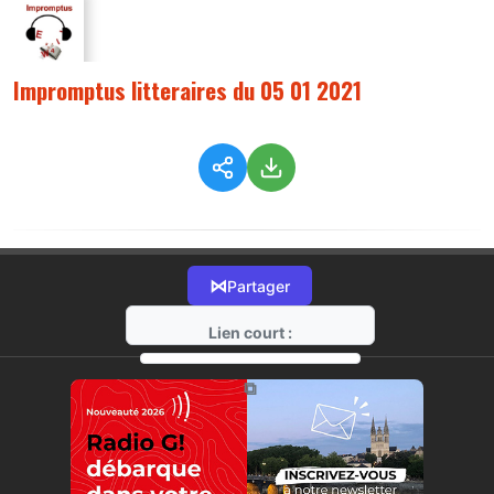
Impromptus litteraires du 05 01 2021
⋈
Partager
Lien court :
https://radio-g.fr?3556
⧉