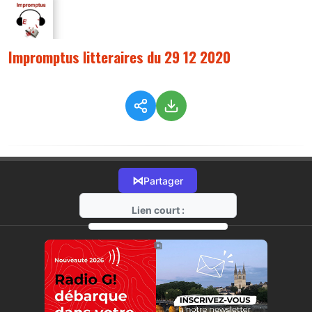
Impromptus litteraires du 29 12 2020
⋈
Partager
Lien court :
https://radio-g.fr?3520
⧉