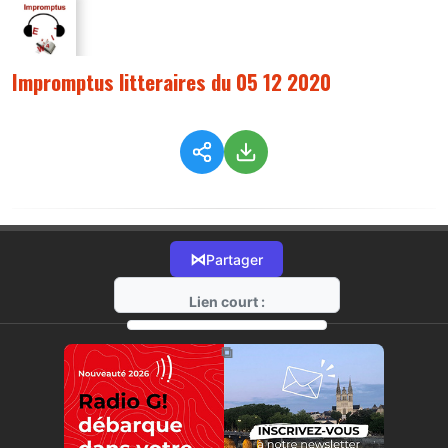
Impromptus litteraires du 05 12 2020
⋈
Partager
Lien court :
https://radio-g.fr?3383
⧉