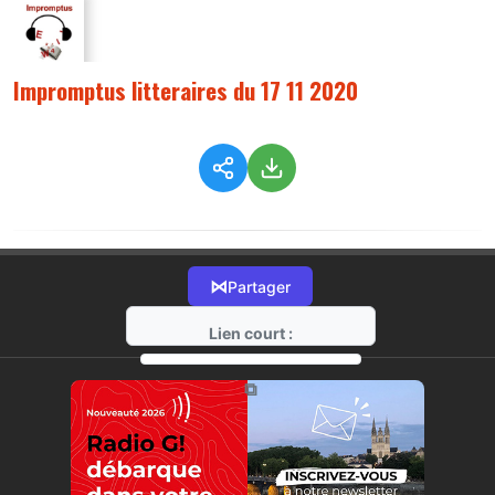
Impromptus litteraires du 17 11 2020
⋈
Partager
Lien court :
https://radio-g.fr?3272
⧉