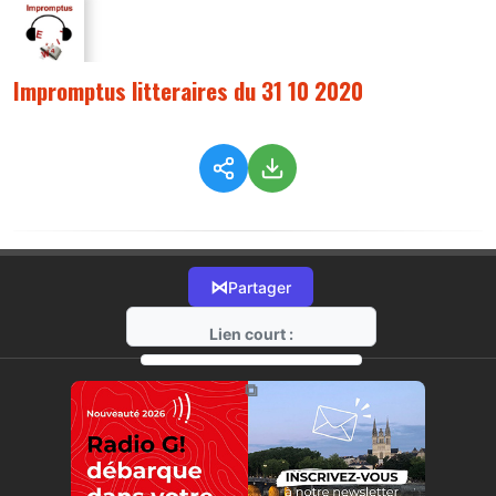
Impromptus litteraires du 31 10 2020
⋈
Partager
Lien court :
https://radio-g.fr?3144
⧉