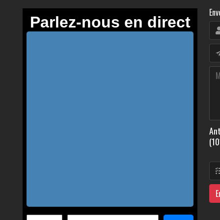
Env
Ant
(10
E