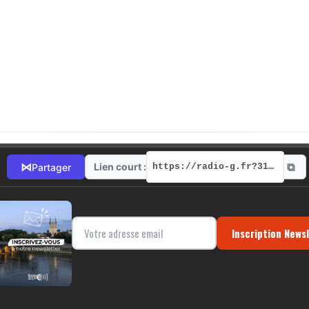
⧉
⋈
Lien court :
Partager
https://radio-g.fr?3115
Inscription News