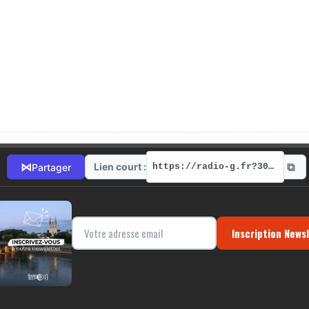
⧉
⋈
Lien court :
Partager
https://radio-g.fr?3089
Inscription News