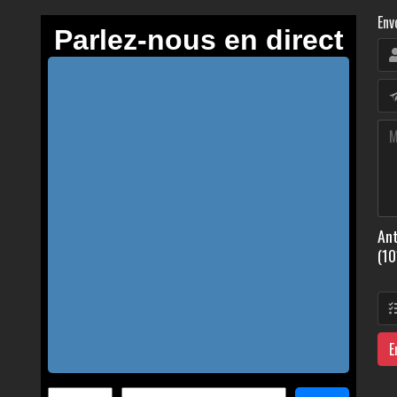
Env
Ant
(10
E