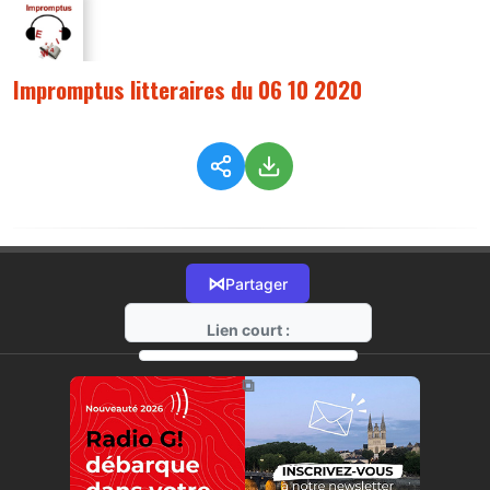
Impromptus litteraires du 06 10 2020
⋈
Partager
Lien court :
https://radio-g.fr?2978
⧉