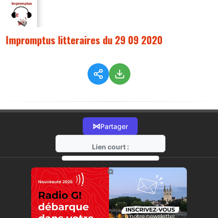
Impromptus litteraires du 29 09 2020
⋈
Partager
Lien court :
https://radio-g.fr?2928
⧉