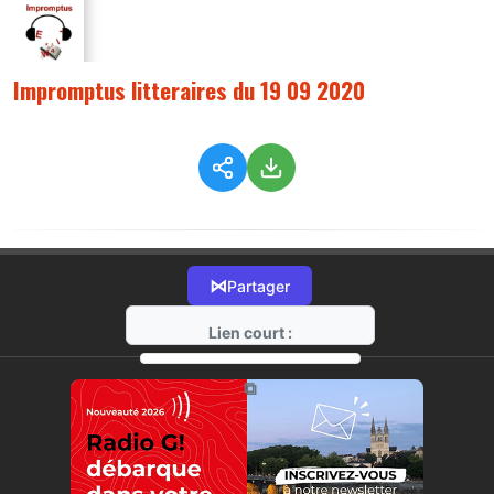
Impromptus litteraires du 19 09 2020
⋈
Partager
Lien court :
https://radio-g.fr?2864
⧉