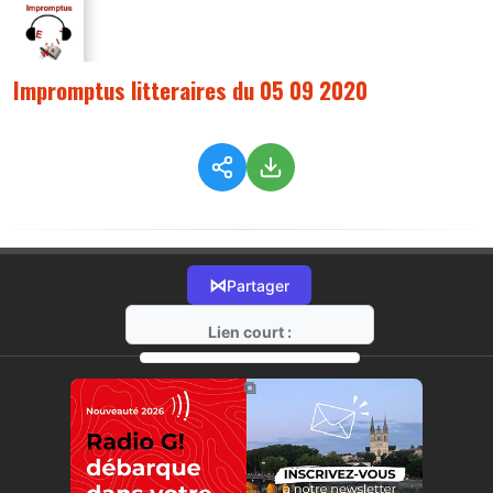
Impromptus litteraires du 05 09 2020
⋈
Partager
Lien court :
https://radio-g.fr?2777
⧉