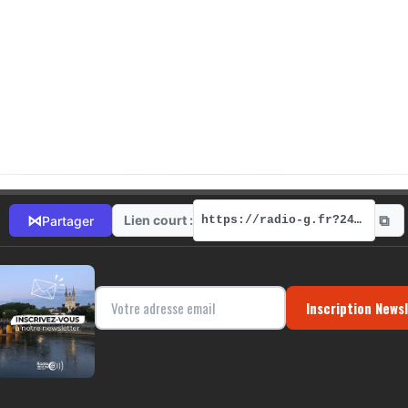
⧉
⋈
Lien court :
Partager
https://radio-g.fr?2412
Inscription News