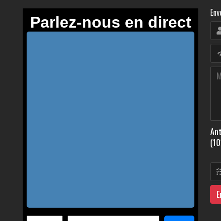
Env
Ant
(10
E