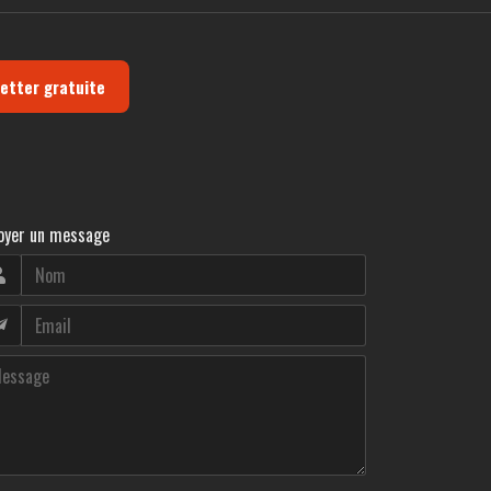
letter gratuite
oyer un message