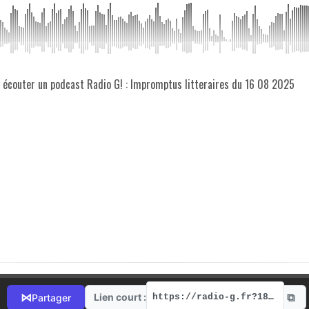
z écouter un podcast Radio G! : Impromptus litteraires du 16 08 2025
⧉
⋈
Lien court :
Partager
https://radio-g.fr?18308