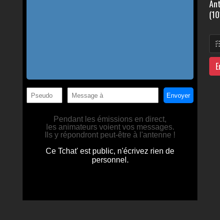
Ant
(10
E