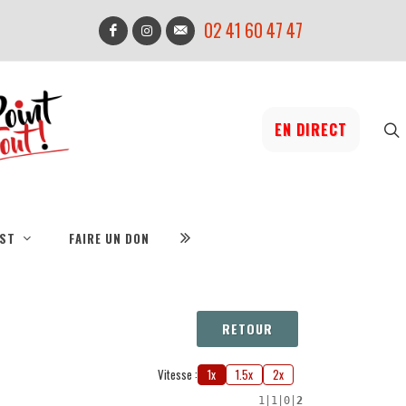
02 41 60 47 47
EN DIRECT
IST
FAIRE UN DON
RETOUR
Vitesse :
1x
1.5x
2x
1
|
1
|
0
|
2