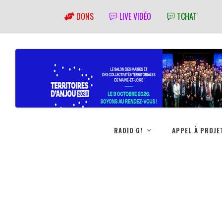
DONS
LIVE VIDÉO
TCHAT'
RADIO G!
APPEL À PROJE