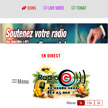
DONS
LIVE VIDÉO
TCHAT'
EN DIRECT
Menu
Vitesse :
1x
1.5x
2x