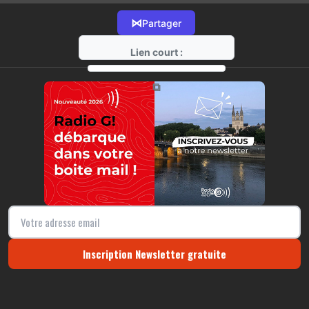
⋈
Partager
Lien court :
https://radio-g.fr?18205
⧉
Inscription Newsletter gratuite