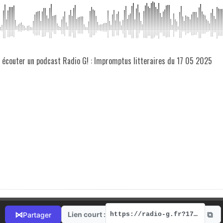
z écouter un podcast Radio G! : Impromptus litteraires du 17 05 2025
⧉
⋈
Lien court :
Partager
https://radio-g.fr?17705