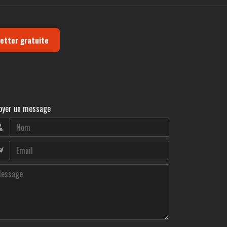
letter gratuite
oyer un message