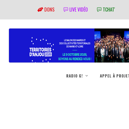
DONS
LIVE VIDÉO
TCHAT'
RADIO G!
APPEL À PROJE