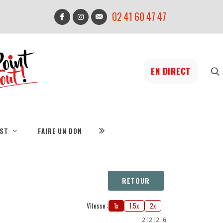
02 41 60 47 47
EN DIRECT
IST
FAIRE UN DON
RETOUR
Vitesse :
1x
1.5x
2x
2
|
2
|
2
|
6