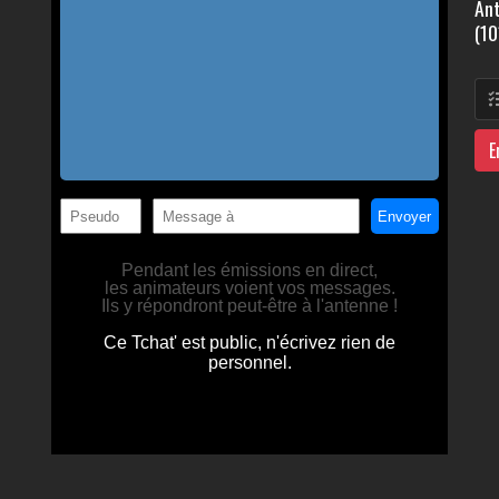
Ant
(10
E