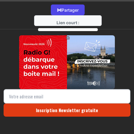
⋈
Partager
Lien court :
https://radio-g.fr?17669
⧉
Inscription Newsletter gratuite