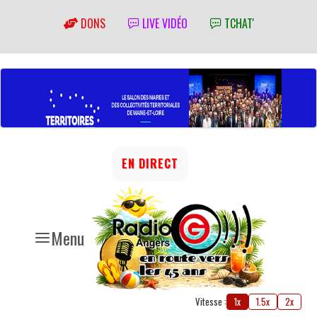
DONS
LIVE VIDÉO
TCHAT'
EN DIRECT
Menu
Vitesse :
1x
1.5x
2x