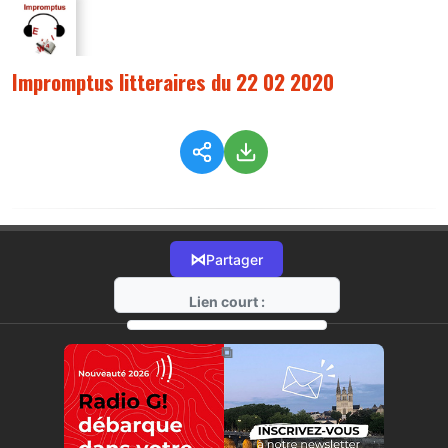
Impromptus litteraires du 22 02 2020
⋈
Partager
Lien court :
https://radio-g.fr?1602
⧉