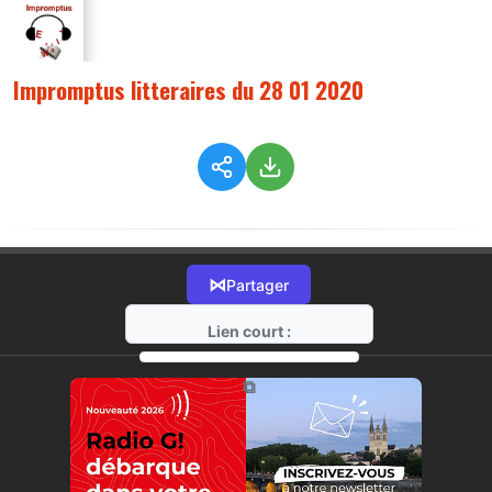
Impromptus litteraires du 28 01 2020
⋈
Partager
Lien court :
https://radio-g.fr?1393
⧉