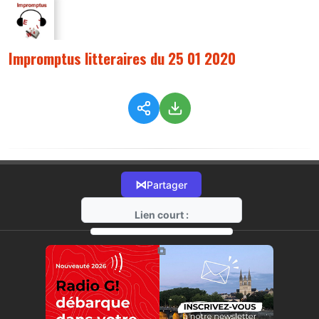
Impromptus litteraires du 25 01 2020
⋈
Partager
Lien court :
https://radio-g.fr?1364
⧉