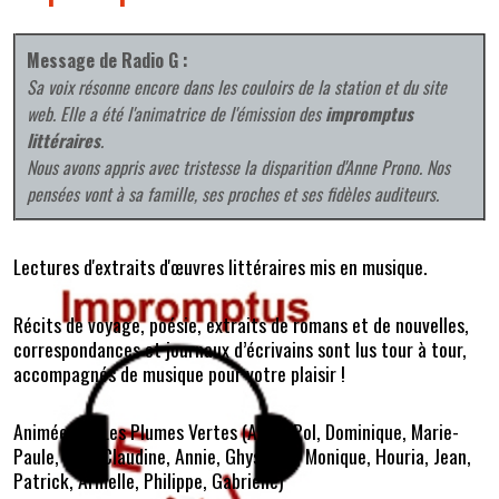
Message de Radio G :
Sa voix résonne encore dans les couloirs de la station et du site
web. Elle a été l'animatrice de l'émission des
impromptus
littéraires
.
Nous avons appris avec tristesse la disparition d'Anne Prono. Nos
pensées vont à sa famille, ses proches et ses fidèles auditeurs.
Lectures d'extraits d'œuvres littéraires mis en musique.
Récits de voyage, poésie, extraits de romans et de nouvelles,
correspondances et journaux d’écrivains sont lus tour à tour,
accompagnés de musique pour votre plaisir !
Animée par Les Plumes Vertes (
Anne, Pol, Dominique, Marie-
Paule, Ivan, Claudine, Annie, Ghyslaine, Monique, Houria, Jean,
Patrick, Armelle, Philippe, Gabrielle
)