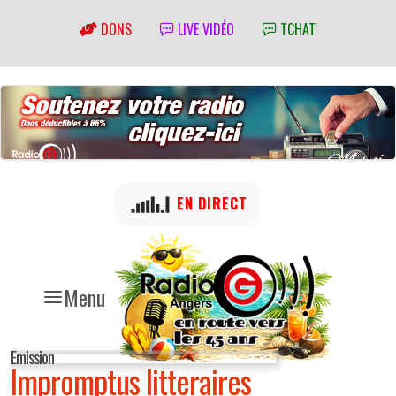
DONS
LIVE VIDÉO
TCHAT'
EN DIRECT
Menu
Emission
Impromptus litteraires