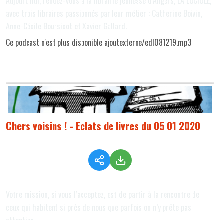
Aujourd'hui, rendez-vous à la librairie jeunesse d’Angers, LA LUCIOLE,
avec trois libraires passionnés par leur métier : Catherine Boivin,
Anne-Cécile Boursicot et Xavier Gallard.
Ce podcast n'est plus disponible ajoutexterne/edl081219.mp3
Chers voisins ! - Eclats de livres du 05 01 2020
Votre mission, si vous l’acceptez, est de partir à la rencontre de
ceux qui habitent si près de nous que parfois on n’y prête pas