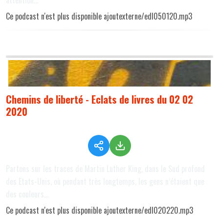
attention...
Ce podcast n'est plus disponible ajoutexterne/edl050120.mp3
Chemins de liberté - Eclats de livres du 02 02
2020
Partons sur les traces de Martin Luther King, dans le Sud profond
des Etats-Unis, où pendant très longtemps, les gens n’étaient que
des couleurs...
Ce podcast n'est plus disponible ajoutexterne/edl020220.mp3