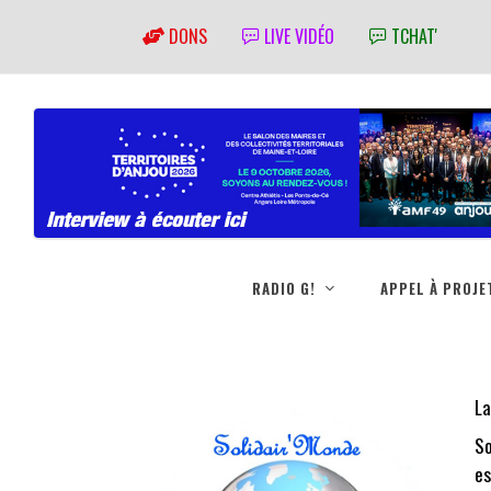
DONS
LIVE VIDÉO
TCHAT'
RADIO G!
APPEL À PROJE
La
So
es