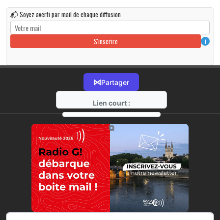
📬 Soyez averti par mail de chaque diffusion
S'inscrire
i
⋈
Partager
Lien court :
https://radio-g.fr?r422
⧉