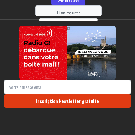
Lien court :
https://radio-g.fr?r40
⧉
Inscription Newsletter gratuite