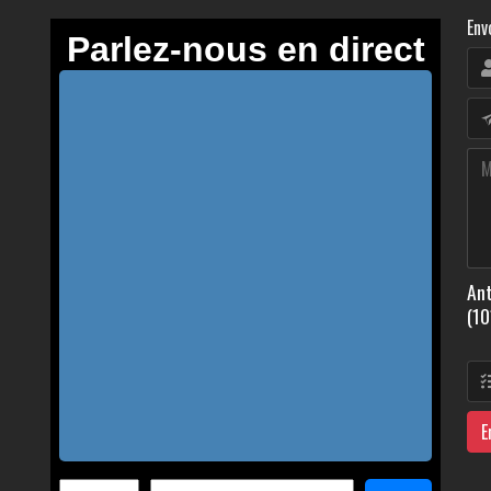
Env
Ant
(10
E