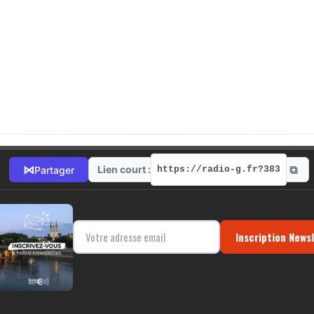
⧉
⋈
Lien court :
Partager
https://radio-g.fr?383
Inscription News