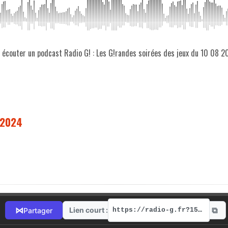
z écouter un podcast Radio G! : Les G!randes soirées des jeux du 10 08 
8 2024
⧉
⋈
Lien court :
Partager
https://radio-g.fr?15381