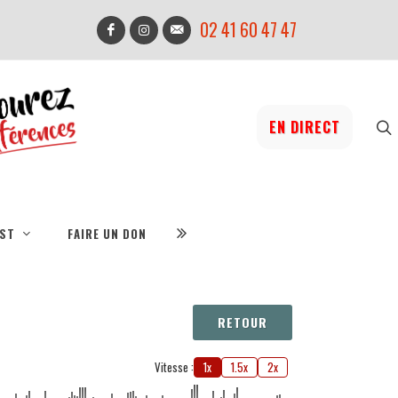
02 41 60 47 47
EN DIRECT
IST
FAIRE UN DON
RETOUR
Vitesse :
1x
1.5x
2x