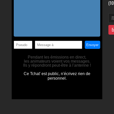
(10
E