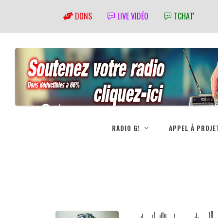
DONS
LIVE VIDÉO
TCHAT'
RADIO G!
APPEL À PROJE