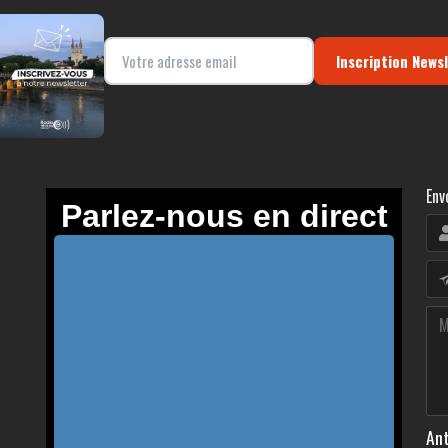
Inscription News
Env
Ant