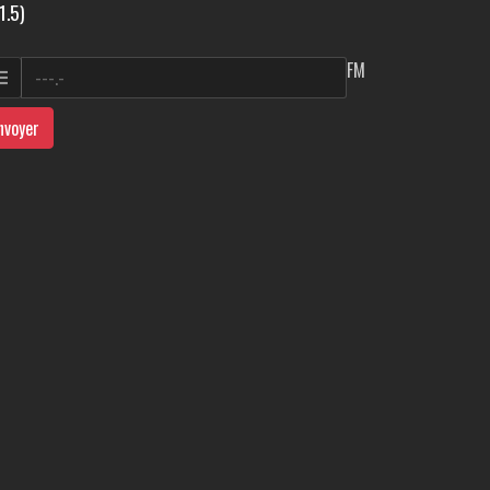
1.5)
FM
nvoyer