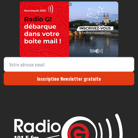
https://radio-g.fr?r381
⧉
Inscription Newsletter gratuite