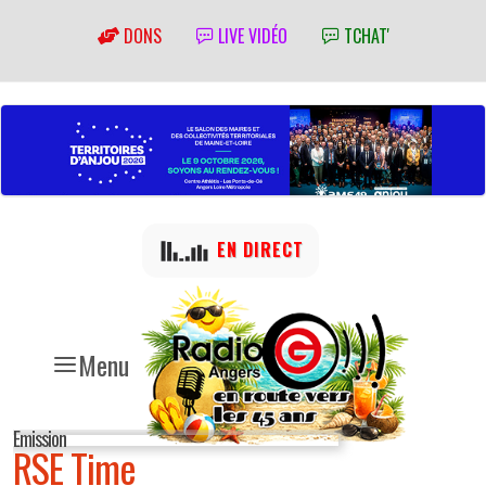
DONS
LIVE VIDÉO
TCHAT'
EN DIRECT
Menu
Emission
RSE Time