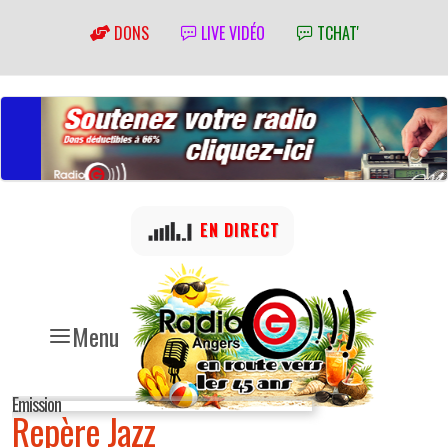
DONS
LIVE VIDÉO
TCHAT'
EN DIRECT
Menu
Emission
Repère Jazz