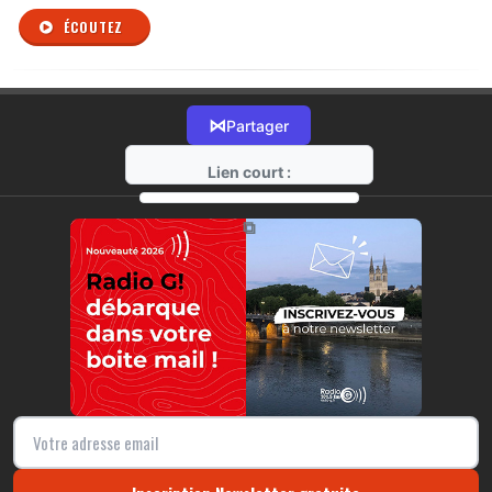
ÉCOUTEZ
⋈
Partager
Lien court :
https://radio-g.fr?r372
⧉