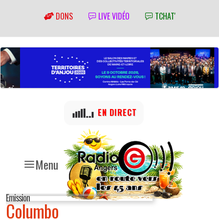
DONS
LIVE VIDÉO
TCHAT'
EN DIRECT
Menu
Emission
Columbo