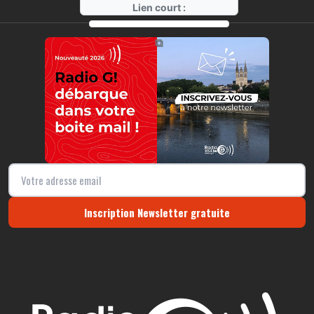
Lien court :
https://radio-g.fr?r368
⧉
Inscription Newsletter gratuite