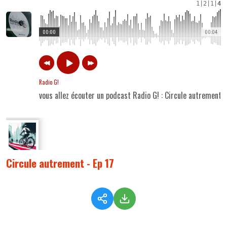
1
|
2
|
1
|
4
00:00
00:04
Radio G!
vous allez écouter un podcast Radio G! : Circule autrement -
Circule autrement - Ep 17