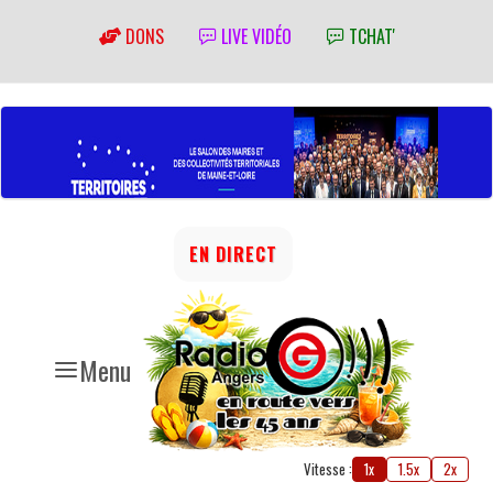
DONS
LIVE VIDÉO
TCHAT'
EN DIRECT
Menu
Vitesse :
1x
1.5x
2x