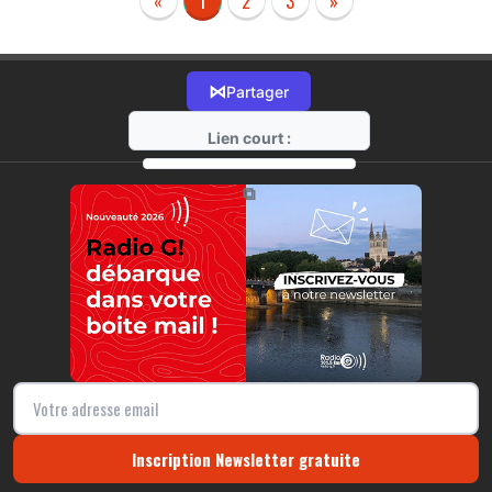
«
1
2
3
»
⋈
Partager
Lien court :
https://radio-g.fr?r35
⧉
Inscription Newsletter gratuite