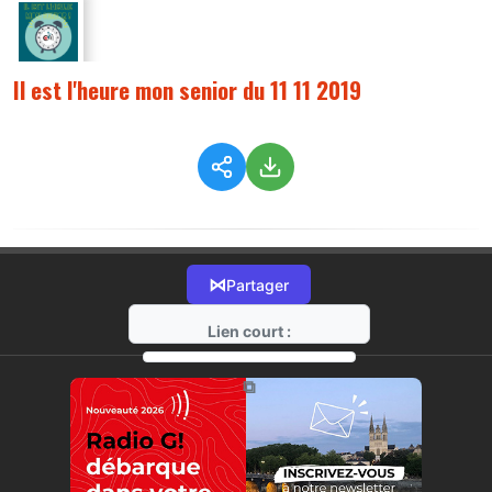
Il est l'heure mon senior du 11 11 2019
⋈
Partager
Lien court :
https://radio-g.fr?526
⧉