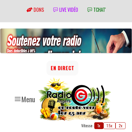
DONS
LIVE VIDÉO
TCHAT'
EN DIRECT
Menu
Vitesse :
1x
1.5x
2x