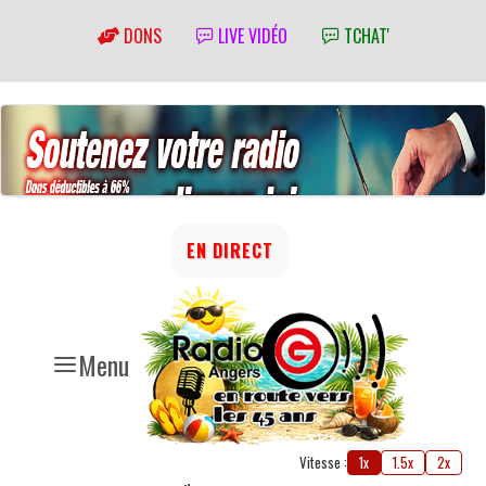
DONS
LIVE VIDÉO
TCHAT'
EN DIRECT
Menu
Vitesse :
1x
1.5x
2x