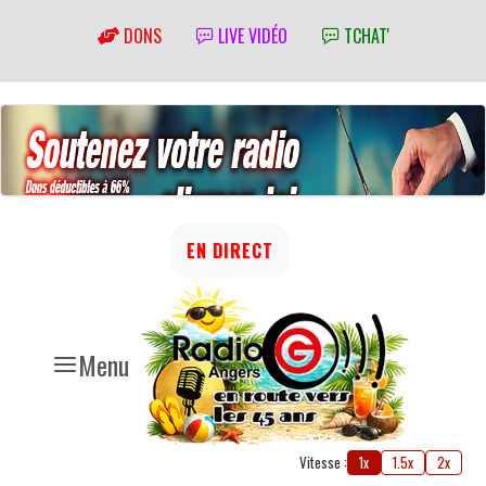
DONS
LIVE VIDÉO
TCHAT'
EN DIRECT
Menu
Vitesse :
1x
1.5x
2x