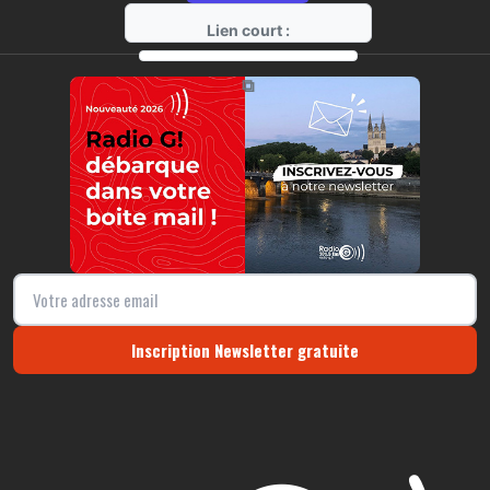
Lien court :
https://radio-g.fr?12082
⧉
Inscription Newsletter gratuite