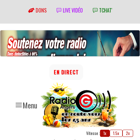
DONS
LIVE VIDÉO
TCHAT'
EN DIRECT
Menu
Vitesse :
1x
1.5x
2x