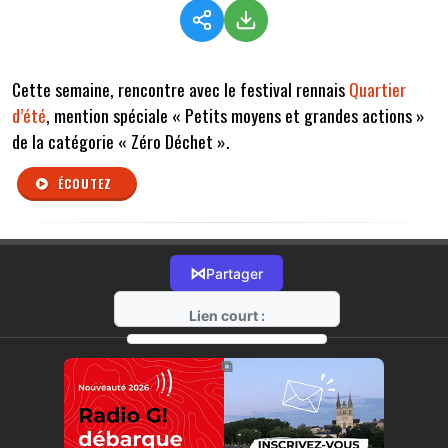
Cette semaine, rencontre avec le festival rennais
Quartier
d’été
, mention spéciale
« Petits moyens et grandes actions »
de la catégorie « Zéro Déchet ».
ÉCOUTEZ
⋈
Partager
Lien court :
https://radio-g.fr?r324
⧉