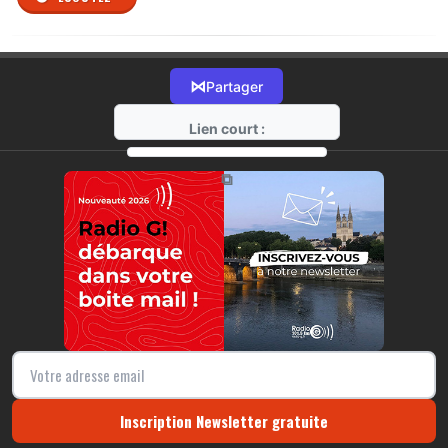
⋈
Partager
Lien court :
https://radio-g.fr?r321
⧉
Inscription Newsletter gratuite