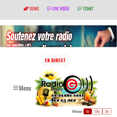
DONS
LIVE VIDÉO
TCHAT'
EN DIRECT
Menu
Vitesse :
1x
1.5x
2x