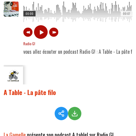
00:00
00:07
Radio G!
vous allez écouter un podcast Radio G! : A Table - La pâte fil
A Table - La pâte filo
La Gamelle
présente son podcast A table! sur Radio G!