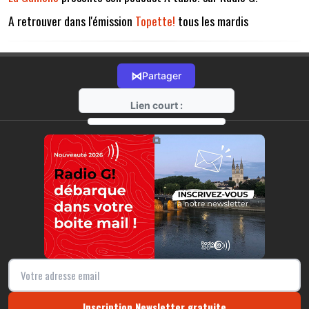
A retrouver dans l'émission
Topette!
tous les mardis
⋈
Partager
Lien court :
https://radio-g.fr?11300
⧉
Inscription Newsletter gratuite