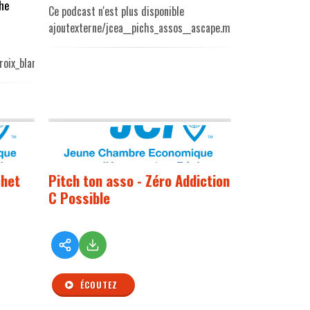
che
Ce podcast n'est plus disponible
ajoutexterne/jcea__pichs_assos__ascape.mp3
roix_blanc.mp3
chet
Pitch ton asso - Zéro Addiction
C Possible
ÉCOUTEZ