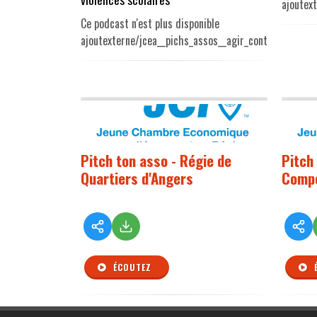
ajoutex
Ce podcast n'est plus disponible
ajoutexterne/jcea__pichs_assos__agir_contre.mp3
Pitch ton asso - Régie de
Pitch
Quartiers d'Angers
Comp
ÉCOUTEZ