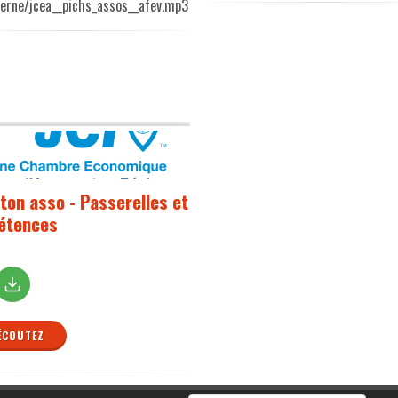
terne/jcea__pichs_assos__afev.mp3
 ton asso - Passerelles et
étences
ÉCOUTEZ