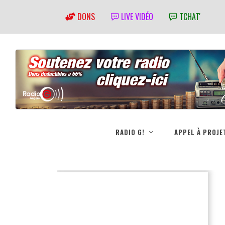
DONS
LIVE VIDÉO
TCHAT'
RADIO G!
APPEL À PROJE