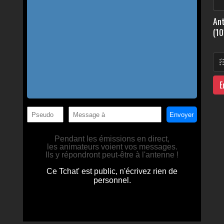
Ant
(10
E