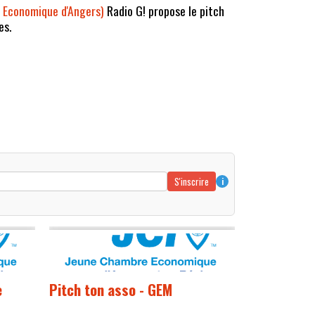
 Economique d'Angers)
Radio G! propose le pitch
es.
S'inscrire
i
e
Pitch ton asso - GEM