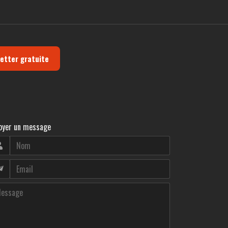
letter gratuite
oyer un message