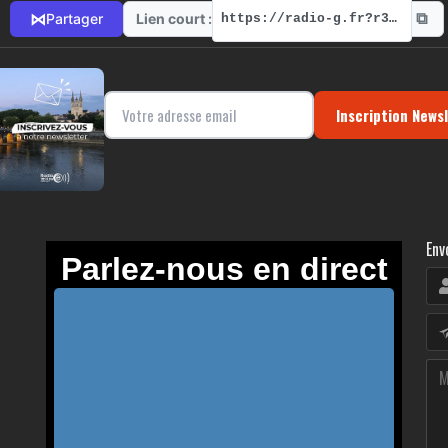
⧉
⋈
Lien court :
Partager
https://radio-g.fr?r312
Inscription News
Env