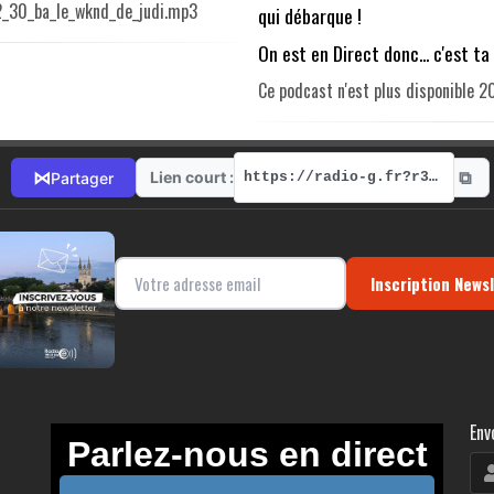
12_30_ba_le_wknd_de_judi.mp3
qui débarque !
On est en Direct donc... c'est t
Ce podcast n'est plus disponible
⧉
⋈
Lien court :
Partager
https://radio-g.fr?r310
Inscription News
Env