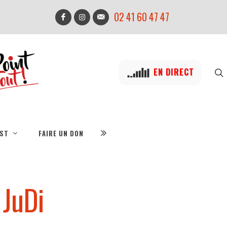
02 41 60 47 47
EN DIRECT
IST
FAIRE UN DON
 JuDi