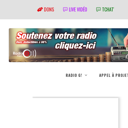
DONS
LIVE VIDÉO
TCHAT'
RADIO G!
APPEL À PROJE