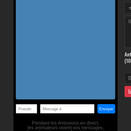
Ant
(10
E