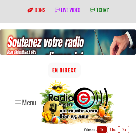
DONS
LIVE VIDÉO
TCHAT'
EN DIRECT
Menu
Vitesse :
1x
1.5x
2x