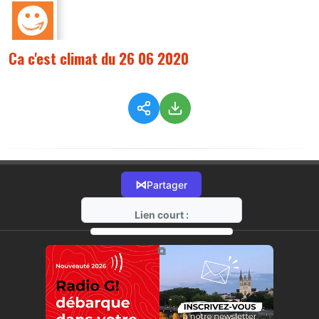
Ca c'est climat du 26 06 2020
⋈
Partager
Lien court :
https://radio-g.fr?2358
⧉