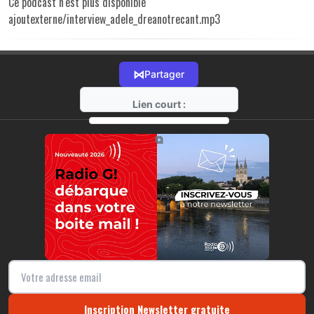
Ce podcast n'est plus disponible
ajoutexterne/interview_adele_dreanotrecant.mp3
⋈
Partager
Lien court :
https://radio-g.fr?r244
⧉
Inscription Newsletter gratuite