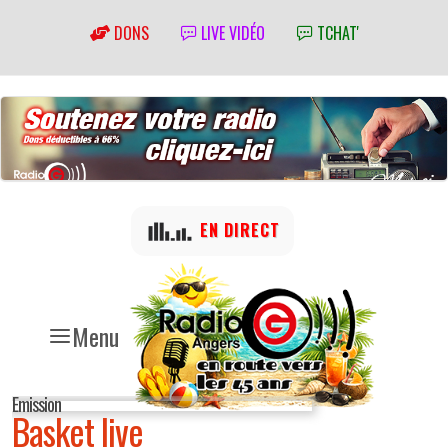
DONS
LIVE VIDÉO
TCHAT'
EN DIRECT
Menu
Emission
Basket live