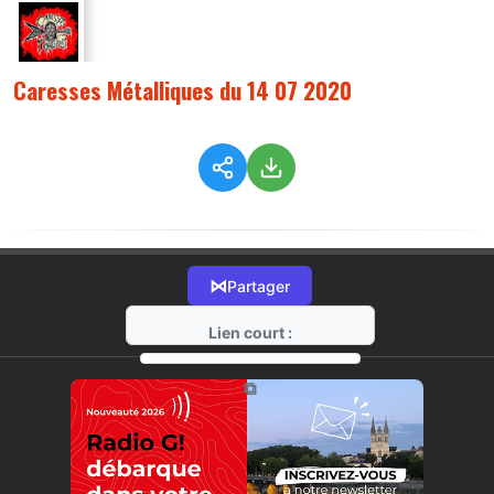
Caresses Métalliques du 14 07 2020
⋈
Partager
Lien court :
https://radio-g.fr?2442
⧉