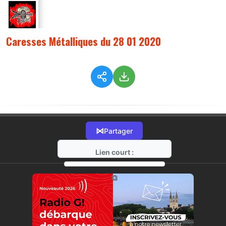
Caresses Métalliques du 28 01 2020
⋈
Partager
Lien court :
https://radio-g.fr?1267
⧉